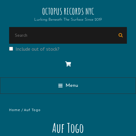
OCTOPUS RECORDS NYC
Lurking Beneath The Surface Since 2019
Search
Searc
for:
Include out of stock?
Menu
Home
/ Auf Togo
Auf Togo